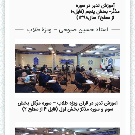
آموزش تدبر در سوره
مدّثّر- بخش پنجم (فایل۱۰
از سطح۲ سال۱۳۹۸)
استاد حسین صبوحی – ویژۀ طلاب
آموزش تدبر در قرآن ویژه طلاب – سوره مزّمّل بخش
سوم و سوره مدّثرّ بخش اول (فایل 4 از سطح ۲)