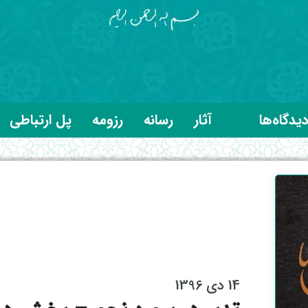
یدگاه‌ها
آثار
رسانه
رزومه
پل ارتباطی
14 دی 1396