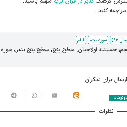
گسترش فرهنگ
تدبر در قرآن کریم
سهیم باشید.
راجعه کنید.
 96)
سوره نجم
فیلم
جم
، ‌
حسینیه لولاچیان
، ‌
سطح پنج
، ‌
سطح پنج تدبر
، ‌
سوره
رسال برای دیگران
رونوشت
نظرات