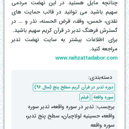
چنانچه مایل هستید در این نهضت مردمی
سهیم باشید می توانید در قالب حمایت های
نقدی، خمس، وقف، قرض الحسنه، نذر و … در
گسترش فرهنگ تدبر در قرآن کریم سهیم باشید.
برای اطلاعات بیشتر به سایت نهضت تدبر
مراجعه کنید.
www.nehzattadabor.com
دسته‌بندی: ‌
دوره تدبر در قرآن کریم سطح پنج (سال 96)
سوره واقعة
فیلم
برچسب: ‌
تدبر در سوره واقعه
، ‌
تدبر سوره
واقعه
، ‌
حسینیه لولاچیان
، ‌
سطح پنج تدبر
،
سوره واقعه