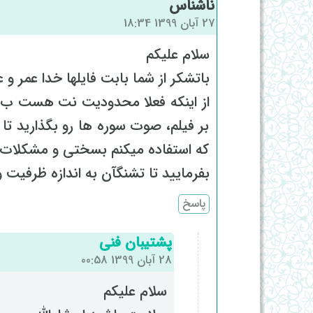
ناشناس
27 آبان 1399 18:34
سلام علیکم
باتشکر از شما بابت فایلها خدا عمر و عز
از اینکه فعلا محدودیت نت هست ب دلای
بر فیلم، صوت سوره ها رو بگذارید ت
که استفاده میکنم بسختی و مشکلات زی
بفرمایید تا تشنگآن به اندازه ظرفیت 
پاسخ
پشتیبان فنی
28 آبان 1399 00:58
سلام علیکم