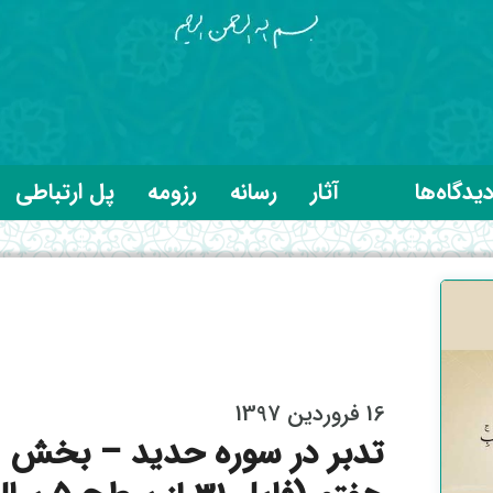
یدگاه‌ها
آثار
رسانه
رزومه
پل ارتباطی
16 فروردین 1397
تدبر در سوره حدید – بخش