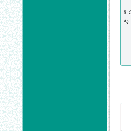
 و
 به