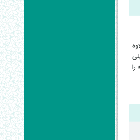
وه
لی
را