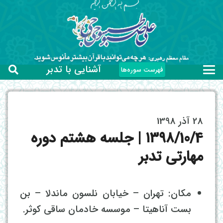
آشنایی با تدبر
فهرست سوره‌ها
28 آذر 1398
۱۳۹۸/10/4 | جلسه هشتم دوره
مهارتی تدبر
مکان: تهران – خیابان نلسون ماندلا – بن
بست آناهیتا – موسسه خادمان ساقی کوثر.