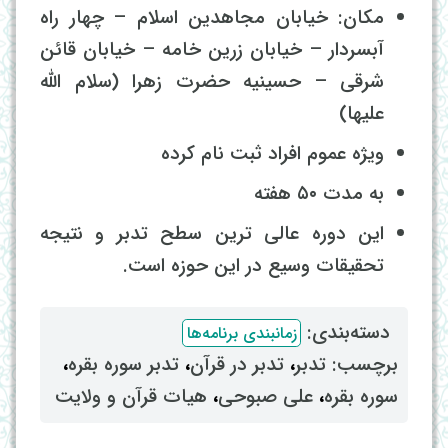
مکان: خیابان مجاهدین اسلام – چهار راه
آبسردار – خیابان زرین خامه – خیابان قائن
شرقی – حسینیه حضرت زهرا (سلام الله
علیها)
ویژه عموم افراد ثبت نام کرده
به مدت ۵۰ هفته
این دوره عالی ترین سطح تدبر و نتیجه
تحقیقات وسیع در این حوزه است.
دسته‌بندی: ‌
زمانبندی برنامه‌ها
برچسب: ‌
تدبر
، ‌
تدبر در قرآن
، ‌
تدبر سوره بقره
،
سوره بقره
، ‌
علی صبوحی
، ‌
هیات قرآن و ولایت