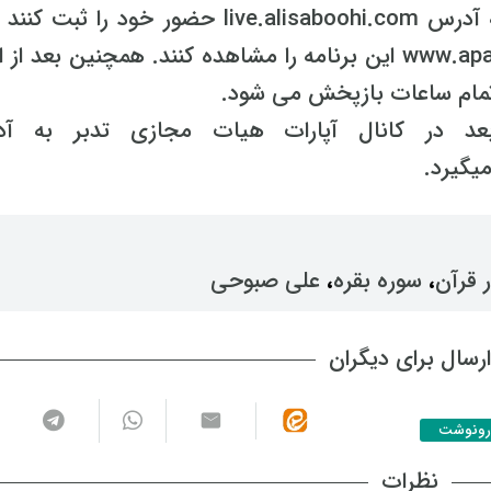
علاقمندان می توانند هر روز با مراجعه به آدرس live.alisaboohi.com حضور خود را 
آدرس www.aparat.com/alisaboohitasooji/live این برنامه را مشاهده کنند. همچنین بعد ا
تمام ساعات بازپخش می شود.
د در کانال آپارات هیات مجازی تدبر به آ
ر قرآن
، ‌
سوره بقره
، ‌
علی صبوحی
رسال برای دیگران
رونوشت
نظرات