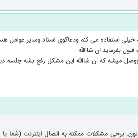
ده خیلی استفاده می کنم ودعاگوی استاد وسایر عوامل هس
قبول بفرماید ان شااالله
صل میشه که ان شاالله این مشکل رفع بشه جلسه دیر
رتون. برخی مشکلات ممکنه به اتصال اینترنت (شما یا م