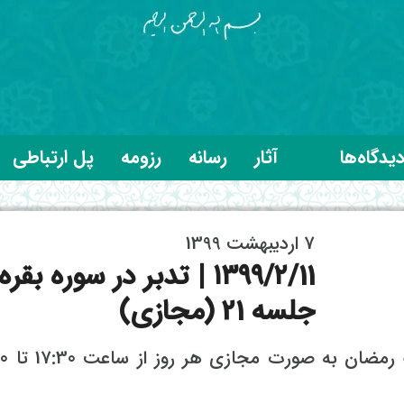
یدگاه‌ها
آثار
رسانه
رزومه
پل ارتباطی
7 اردیبهشت 1399
۱۳۹۹/۲/11 | تدبر در سوره بقر
جلسه 21 (مجازی)
جلسات تدبر در سوره