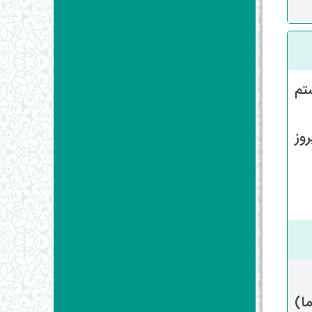
تم
وز
ا)