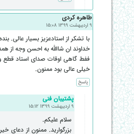
طاهره کردی
9 اردیبهشت 1399 15:08
با تشکر از استادعزیز بسیار عالی. بن
خداوند ان شاالله به احسن وجه از همه 
ففط گاهی اوقات صدای استاد قطع وو
خیلی عالی بود ممنون.
پاسخ
پشتیبان فنی
9 اردیبهشت 1399 15:12
سلام علیکم.
بزرگوارید. ممنون از دعای خی