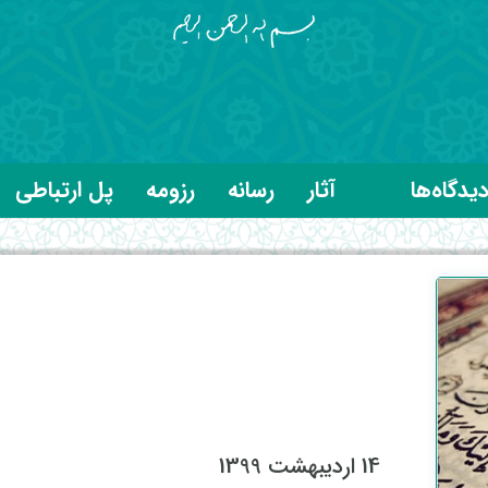
یدگاه‌ها
آثار
رسانه
رزومه
پل ارتباطی
14 اردیبهشت 1399