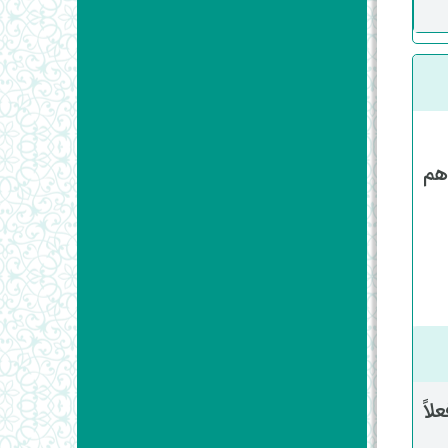
هم
اً