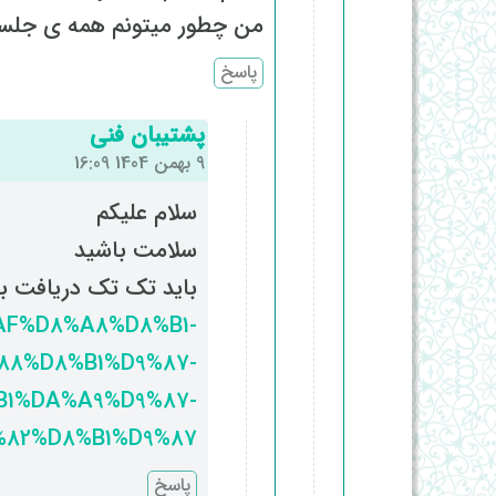
من چطور میتونم همه ی جلسا
پاسخ
پشتیبان فنی
9 بهمن 1404 16:09
سلام علیکم
سلامت باشید
باید تک تک دریافت بف
8%AF%D8%A8%D8%B1-
88%D8%B1%D9%87-
1%DA%A9%D9%87-
82%D8%B1%D9%87
پاسخ