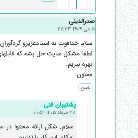
صدرالدینی
5 دی 1404 22:33
سلام خداقوت به استادعزیزو گردآوران 
لطفا مشکل سایت حل بشه که فایلهای
بهره ببریم.
ممنون
پاسخ
پشتیبان فنی
28 خرداد 1405 09:59
سلام. شکل ارائۀ محتوا در س
امکان این کار را نداریم.