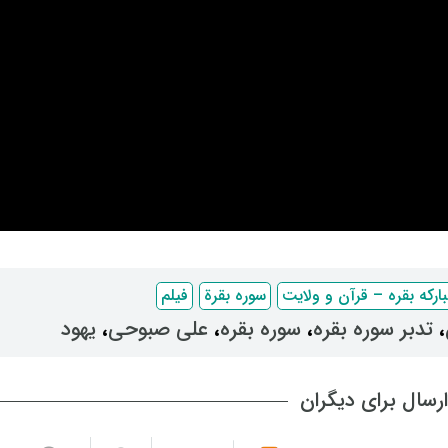
بارکه بقره – قرآن و ولایت
سوره بقرة
فیلم
، ‌
تدبر سوره بقره
، ‌
سوره بقره
، ‌
علی صبوحی
، ‌
یهود
رسال برای دیگران