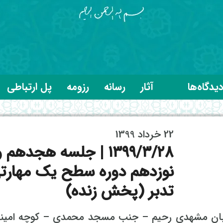
یدگاه‌ها
آثار
رسانه
رزومه
پل ارتباطی
22 خرداد 1399
۱۳۹۹/۳/۲8 | جلسه هجدهم 
نوزدهم دوره سطح یک مهارت
تدبر (پخش زنده)
یابان مشهدی رحیم – جنب مسجد محمدی – کوچه امین