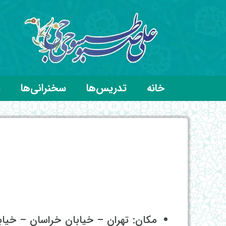
خانه
تدریس‌ها
سخنرانی‌ها
د
مکان: تهران – خیابان خراسان – خ