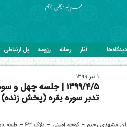
یدگاه‌ها
آثار
رسانه
رزومه
پل ارتباطی
1 تیر 1399
۱۳۹۹/4/5 | جلسه چهل و سو
تدبر سوره بقره (پخش زنده)
مکان: تهران – خیابان خراسان – خیابان مشهدی رحیم – کوچه امینی