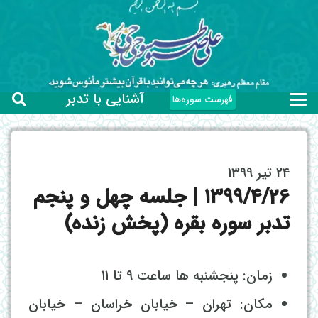
آشنایی با تدبر
فهرست سوره‌ها
24 تیر 1399
۱۳۹۹/۴/26 | جلسه چهل و پنجم
تدبر سوره بقره (پخش زنده)
زمان: پنجشنبه ها ساعت ۹ تا ۱۱
مکان: تهران – خیابان خراسان – خیابان