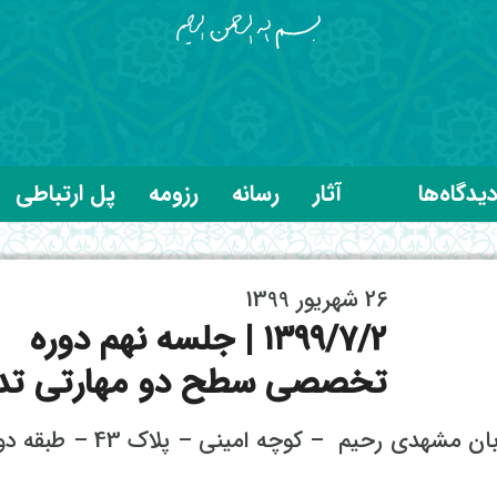
یدگاه‌ها
آثار
رسانه
رزومه
پل ارتباطی
26 شهریور 1399
۱۳۹۹/7/2 | جلسه نهم دوره
تخصصی سطح دو مهارتی تدب
مکان: تهران – خیابان خراسان – خیابان مشهدی رحیم – کوچه امین