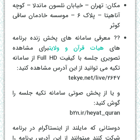
مکان: تهران – خیابان نلسون ماندلا – کوچه
آناهیتا – پلاک ۶ – موسسه خادمان ساقی
کوثر
?? معرفی سامانه های پخش زنده برنامه
های
هیات قرآن و ولایت
برای مشاهده
تصویری جلسه با کیفیت Full HD از سامانه
تکیه می توانید از این آدرس مشاهده کنید:
tekye.net/live/2647
و یا از پخش صوتی سامانه تکیه جلسه را
گوش کنید:
b2n.ir/heyat_quran
دوستانی که مایلند از اینستاگرام در برنامه
شرکت کنند میتوانند از این آدرس برنامه را