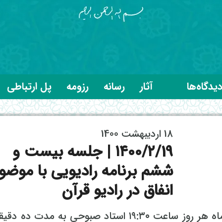
یدگاه‌ها
آثار
رسانه
رزومه
پل ارتباطی
18 اردیبهشت 1400
۱۴۰۰/۲/19 | جلسه بیست و
ششم برنامه رادیویی با موضو
انفاق در رادیو قرآن
از ابتدای ماه مبارک رمضان تا پایان این ماه هر روز ساعت ۱۹:۳۰ استاد صبوحی به مدت د