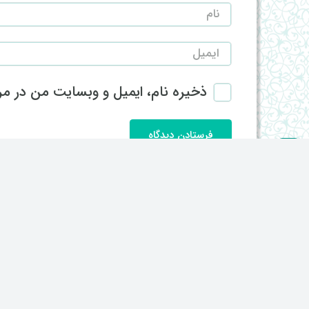
ذخیره نام، ایمیل و وبسایت من در مرو
فرستادن دیدگاه
keyboard_arrow_up