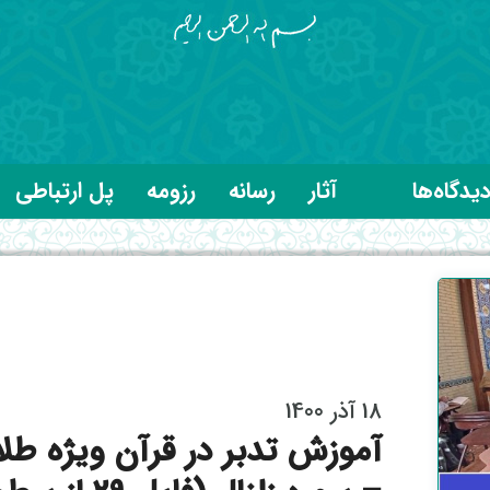
یدگاه‌ها
آثار
رسانه
رزومه
پل ارتباطی
18 آذر 1400
آموزش تدبر در قرآن ویژه طل