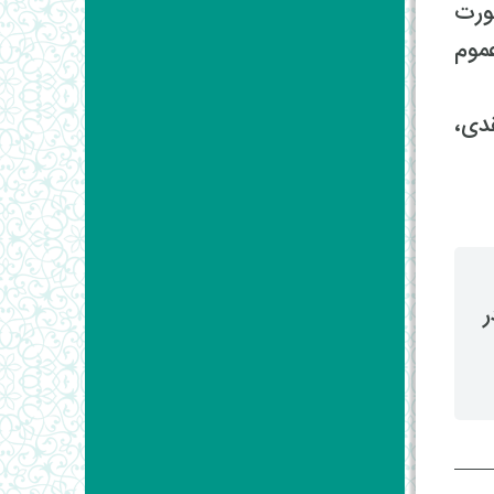
ورت
موم
دی،
ر