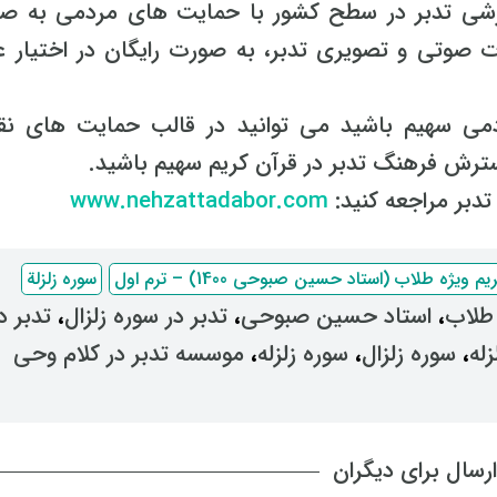
زشی تدبر در سطح کشور با حمایت های مردمی به ص
 صوتی و تصویری تدبر، به صورت رایگان در اختیار ع
می سهیم باشید می توانید در قالب حمایت های نق
رش فرهنگ تدبر در قرآن کریم سهیم باشید.
دبر مراجعه کنید:
www.nehzattadabor.com
ویژه طلاب (استاد حسین صبوحی 1400) – ترم اول
سوره زلزلة
 طلاب
، ‌
استاد حسین صبوحی
، ‌
تدبر در سوره زلزال
، ‌
تدبر د
زله
، ‌
سوره زلزال
، ‌
سوره زلزله
، ‌
موسسه تدبر در کلام وحی
رسال برای دیگران