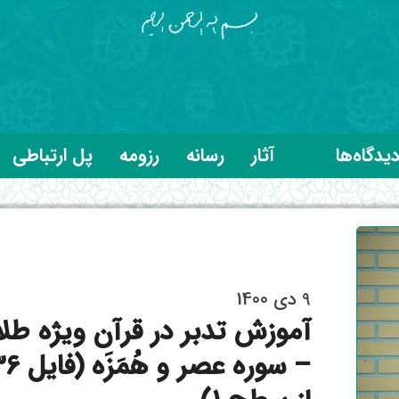
یدگاه‌ها
آثار
رسانه
رزومه
پل ارتباطی
9 دی 1400
آموزش تدبر در قرآن ویژه طل
– سوره عصر و هُمَز