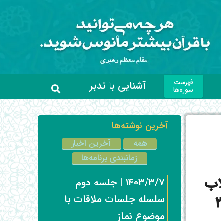
فهرست
آشنایی با تدبر
سوره‌ها
آخرین نوشته‌ها
همه
آخرین اخبار
زمانبندی برنامه‌ها
اب
۱۴۰۳/۳/۷ | جلسه دوم
َه (فایل 36
سلسله جلسات ملاقات با
موضوع نماز