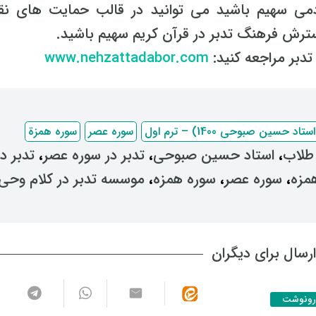
می سهیم باشید می توانید در قالب حمایت های نق
رش فرهنگ تدبر در قرآن کریم سهیم باشید.
دبر مراجعه کنید:
www.nehzattadabor.com
سین صبوحی 1400) – ترم اول
سوره عصر
سوره همزة
 طلاب
، ‌
استاد حسین صبوحی
، ‌
تدبر در سوره عصر
، ‌
تدبر در
مزه
، ‌
سوره عصر
، ‌
سوره همزه
، ‌
موسسه تدبر در کلام وحی
رسال برای دیگران
رونوشت