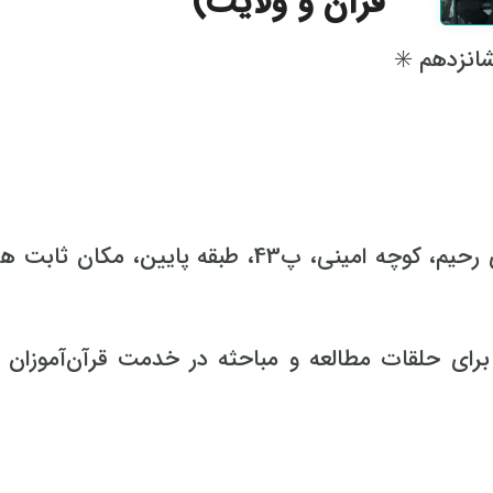
قرآن و ولایت)
شانزدهم ✳️
?مکان: تهران، بلوار قیام، خیابان مشهدی رحیم، کوچه امینی، پ43، طبقه پایین، مکا
برای حلقات مطالعه و مباحثه در خدمت قرآن‌آموزان ع