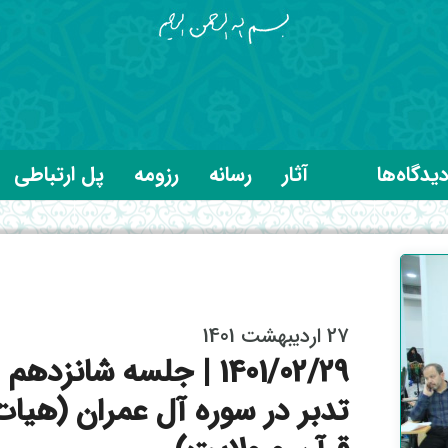
یدگاه‌ها
آثار
رسانه
رزومه
پل ارتباطی
27 اردیبهشت 1401
1401/02/29 | جلسه شانزدهم
تدبر در سوره آل عمران (هیات