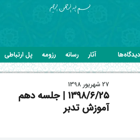
یدگاه‌ها
آثار
رسانه
رزومه
پل ارتباطی
27 شهریور 1398
۱۳۹۸/۶/۲۵ | جلسه دهم
آموزش تدبر