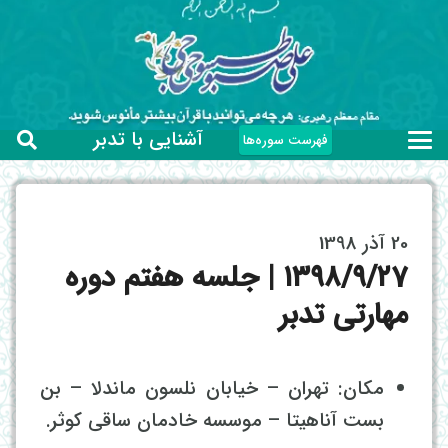
آشنایی با تدبر
فهرست سوره‌ها
20 آذر 1398
۱۳۹۸/۹/۲7 | جلسه هفتم دوره
مهارتی تدبر
مکان: تهران – خیابان نلسون ماندلا – بن
بست آناهیتا – موسسه خادمان ساقی کوثر.