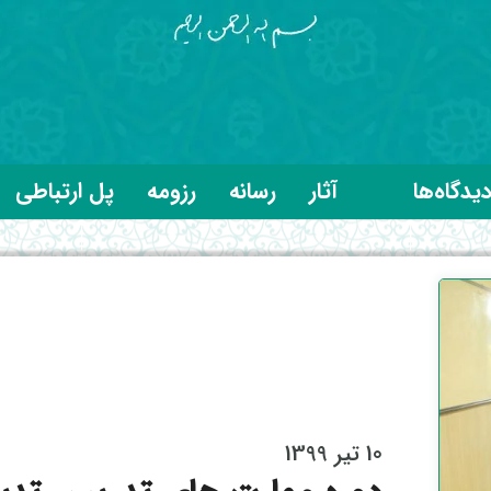
یدگاه‌ها
آثار
رسانه
رزومه
پل ارتباطی
10 تیر 1399