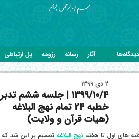
یدگاه‌ها
آثار
رسانه
رزومه
پل ارتباطی
2 دی 1399
۱۳۹۹/10/4 | جلسه ششم تدبر
خطبه ۲۴ تمام نهج البلاغه
(هیات قرآن و ولایت)
ه های اول تا هفتم
نهج البلاغه
تصمیم بر این شد که ب