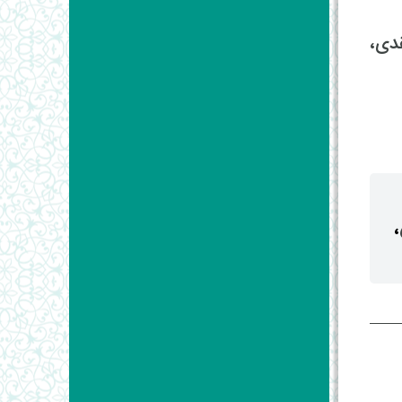
دی،
،